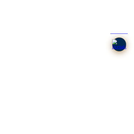
KONTAKT
woje małżeństwo za nieważne?. Odpowiedź na to zasadnicze pytanie,
e na pytanie czy w moim małżeństwie zaistniały
przesłanki
żeństwa
, winniśmy zastanowić się nad tytułem prawnym, bowiem
z księdzem posiadającym wiedzę na temat prawa kanonicznego, lub
specjalizuje się w procesach o
stwierdzenie nieważności małżeństw
i